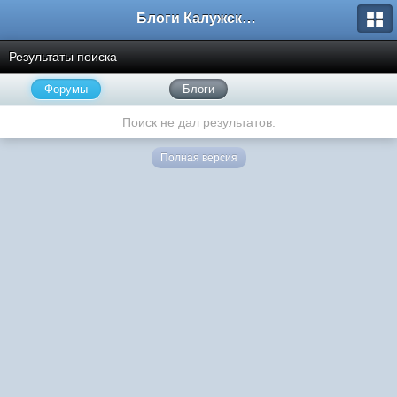
Блоги Калужского перекрестка
Результаты поиска
Форумы
Блоги
Поиск не дал результатов.
Полная версия