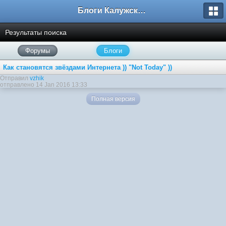
Блоги Калужского перекрестка
Результаты поиска
Форумы
Блоги
Как становятся звёздами Интернета )) "Not Today" ))
Отправил
vzhik
отправлено 14 Jan 2016 13:33
Полная версия