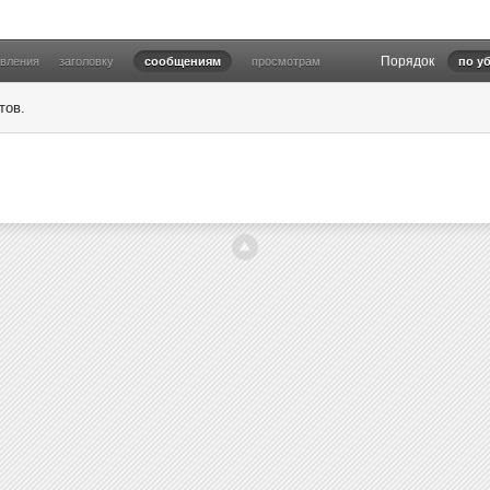
Порядок
овления
заголовку
сообщениям
просмотрам
по у
тов.