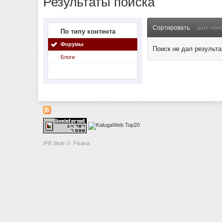
Результаты поиска
Сортировать
дате обн
По типу контента
Форумы
Поиск не дал результа
Блоги
IPB Style
©
Fisana