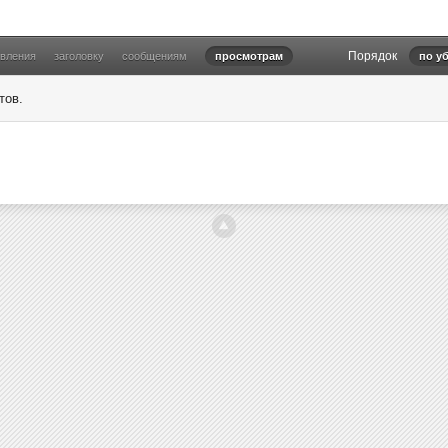
Порядок
овления
заголовку
сообщениям
просмотрам
по у
тов.