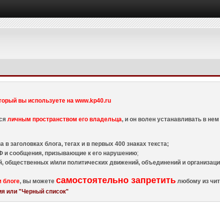
торый вы используете на www.kp40.ru
тся
личным пространством его владельца
, и он волен устанавливать в н
 в заголовках блога, тегах и в первых 400 знаках текста;
 и сообщения, призывающие к его нарушению
;
й, общественных и/или политических движений, объединений и организа
самостоятельно запретить
м блоге
, вы можете
любому из чит
я или "Черный список"