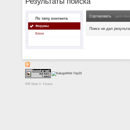
Результаты поиска
Сортировать
дате обн
По типу контента
Форумы
Поиск не дал результа
Блоги
IPB Style
©
Fisana