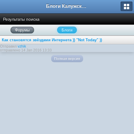
Блоги Калужского перекрестка
Результаты поиска
Форумы
Блоги
Как становятся звёздами Интернета )) "Not Today" ))
Отправил
vzhik
отправлено 14 Jan 2016 13:33
Полная версия