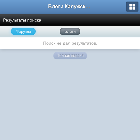
Блоги Калужского перекрестка
Результаты поиска
Форумы
Блоги
Поиск не дал результатов.
Полная версия