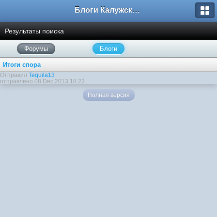
Блоги Калужского перекрестка
Результаты поиска
Форумы
Блоги
Итоги спора
Отправил
Tequila13
отправлено 08 Dec 2013 18:23
Полная версия