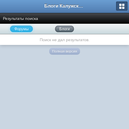
Блоги Калужского перекрестка
Результаты поиска
Форумы
Блоги
Поиск не дал результатов.
Полная версия