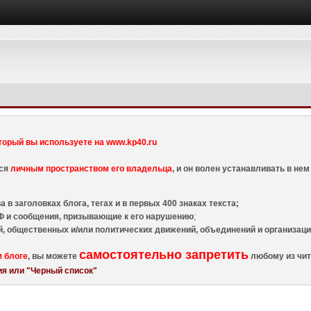
торый вы используете на www.kp40.ru
тся
личным пространством его владельца
, и он волен устанавливать в н
 в заголовках блога, тегах и в первых 400 знаках текста;
 и сообщения, призывающие к его нарушению
;
й, общественных и/или политических движений, объединений и организа
самостоятельно запретить
м блоге
, вы можете
любому из чит
я или "Черный список"