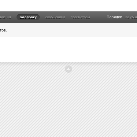
Порядок
овления
заголовку
сообщениям
просмотрам
по убы
тов.