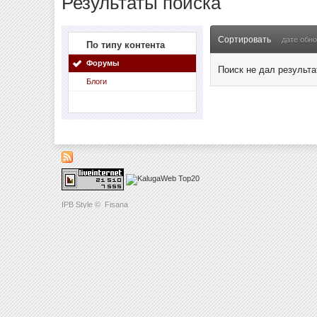
Результаты поиска
Сортировать
дате обн
По типу контента
Форумы
Поиск не дал результа
Блоги
IPB Style
©
Fisana