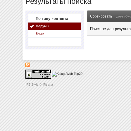
Результаты поиска
Сортировать
дате обн
По типу контента
Форумы
Поиск не дал результа
Блоги
IPB Style
©
Fisana