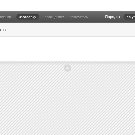
Порядок
овления
заголовку
сообщениям
просмотрам
по у
тов.