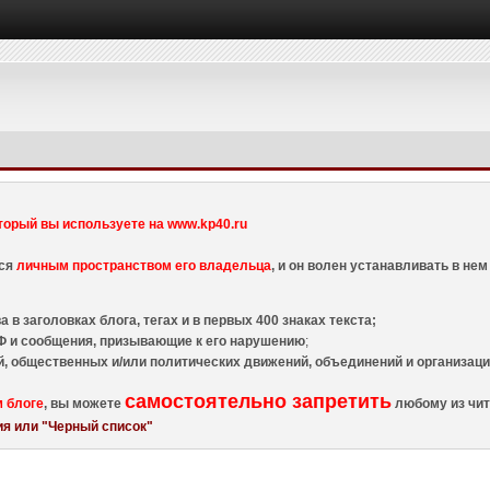
торый вы используете на www.kp40.ru
тся
личным пространством его владельца
, и он волен устанавливать в н
 в заголовках блога, тегах и в первых 400 знаках текста;
 и сообщения, призывающие к его нарушению
;
й, общественных и/или политических движений, объединений и организа
самостоятельно запретить
м блоге
, вы можете
любому из чит
я или "Черный список"