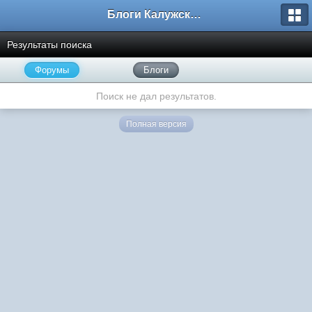
Блоги Калужского перекрестка
Результаты поиска
Форумы
Блоги
Поиск не дал результатов.
Полная версия