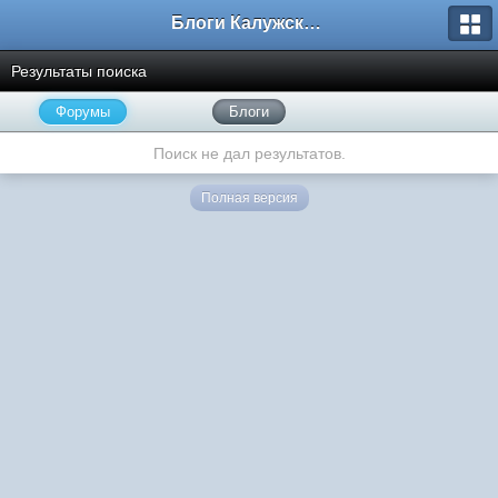
Блоги Калужского перекрестка
Результаты поиска
Форумы
Блоги
Поиск не дал результатов.
Полная версия