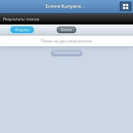
Блоги Калужского перекрестка
Результаты поиска
Форумы
Блоги
Поиск не дал результатов.
Полная версия