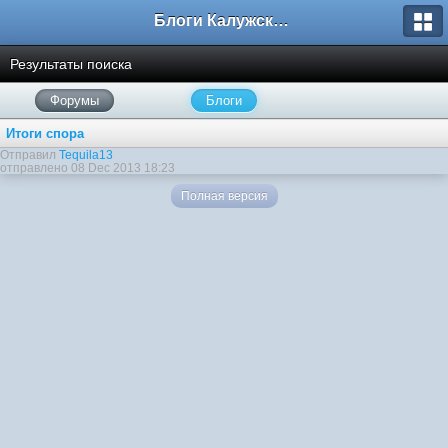
Блоги Калужского перекрестка
Результаты поиска
Форумы
Блоги
Итоги спора
Отправил
Tequila13
отправлено 08 Dec 2013 18:23
Полная версия