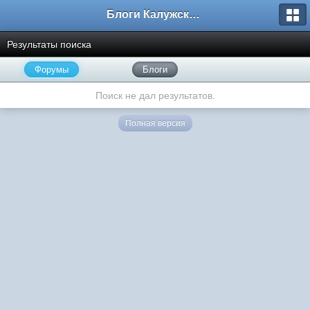
Блоги Калужского перекрестка
Результаты поиска
Форумы
Блоги
Поиск не дал результатов.
Полная версия