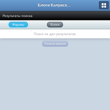
Блоги Калужского перекрестка
Результаты поиска
Форумы
Блоги
Поиск не дал результатов.
Полная версия