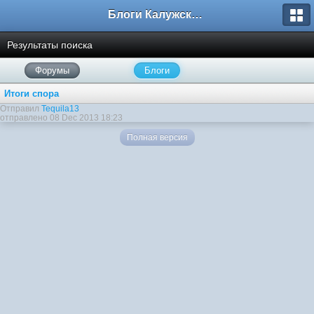
Блоги Калужского перекрестка
Результаты поиска
Форумы
Блоги
Итоги спора
Отправил
Tequila13
отправлено 08 Dec 2013 18:23
Полная версия