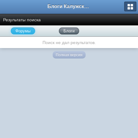
Блоги Калужского перекрестка
Результаты поиска
Форумы
Блоги
Поиск не дал результатов.
Полная версия