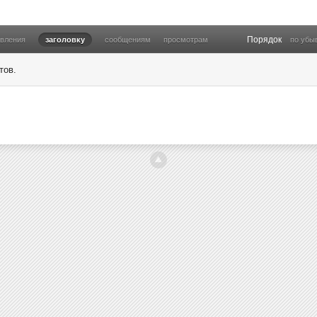
Порядок
овления
заголовку
сообщениям
просмотрам
по убы
тов.