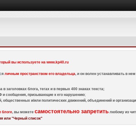
торый вы используете на www.kp40.ru
тся
личным пространством его владельца
, и он волен устанавливать в н
 в заголовках блога, тегах и в первых 400 знаках текста;
 и сообщения, призывающие к его нарушению
;
й, общественных и/или политических движений, объединений и организа
самостоятельно запретить
м блоге
, вы можете
любому из чит
я или "Черный список"