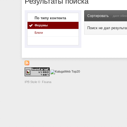
Результаты поиска
Сортировать
дате обн
По типу контента
Форумы
Поиск не дал результа
Блоги
IPB Style
©
Fisana