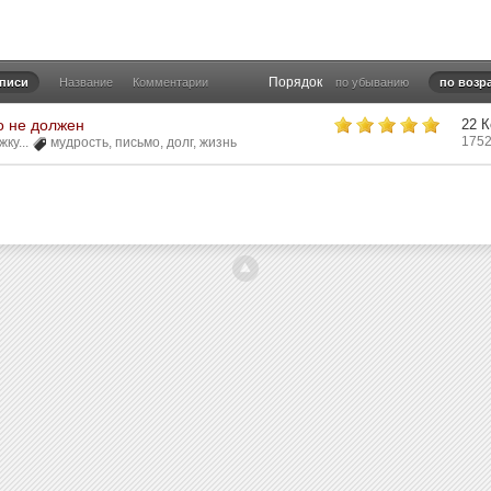
Порядок
аписи
Название
Комментарии
по убыванию
по возр
о не должен
22 
1752
ку...
мудрость
,
письмо
,
долг
,
жизнь