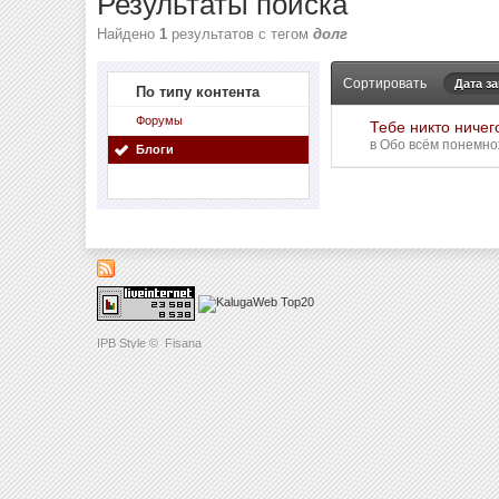
Результаты поиска
Найдено
1
результатов с тегом
долг
Сортировать
Дата з
По типу контента
Форумы
Тебе никто ничег
в
Обо всём понемнож
Блоги
IPB Style
©
Fisana