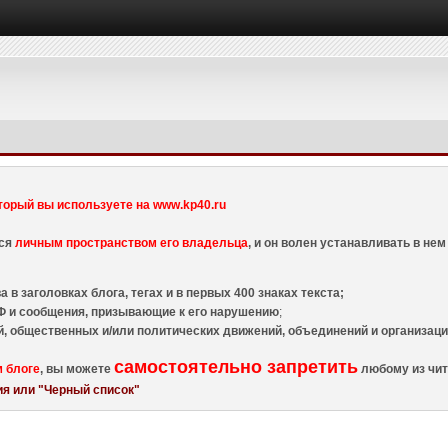
торый вы используете на www.kp40.ru
тся
личным пространством его владельца
, и он волен устанавливать в н
 в заголовках блога, тегах и в первых 400 знаках текста;
 и сообщения, призывающие к его нарушению
;
й, общественных и/или политических движений, объединений и организа
самостоятельно запретить
м блоге
, вы можете
любому из чит
я или "Черный список"