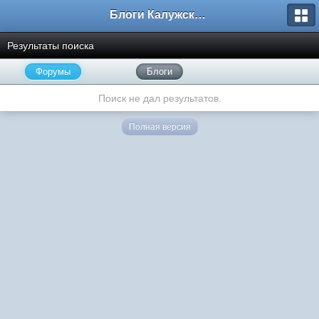
Блоги Калужского перекрестка
Результаты поиска
Форумы
Блоги
Поиск не дал результатов.
Полная версия