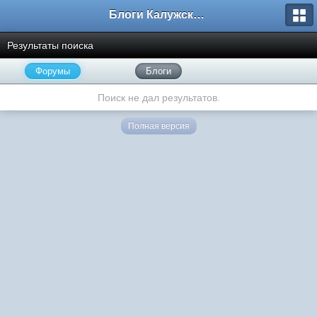
Блоги Калужского перекрестка
Результаты поиска
Форумы
Блоги
Поиск не дал результатов.
Полная версия