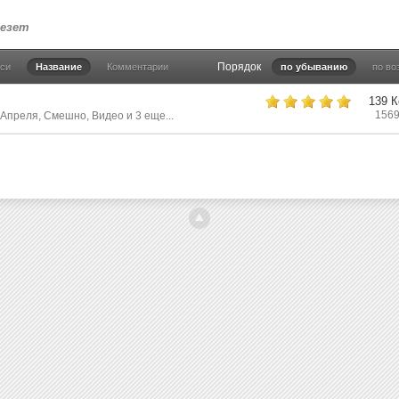
лезет
Порядок
иси
Название
Комментарии
по убыванию
по во
139 
1569
 Апреля
,
Смешно
,
Видео
и 3 еще...