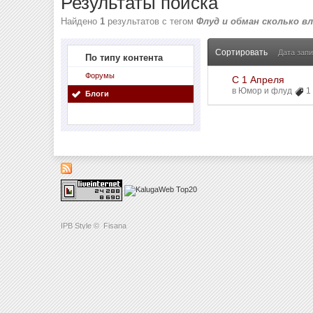
Результаты поиска
Найдено
1
результатов с тегом
Флуд и обман сколько в
Сортировать
Дата зап
По типу контента
Форумы
С 1 Апреля
в
Юмор и флуд
1
Блоги
IPB Style
©
Fisana