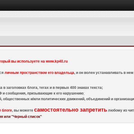
торый вы используете на www.kp40.ru
тся
личным пространством его владельца
, и он волен устанавливать в н
 в заголовках блога, тегах и в первых 400 знаках текста;
 и сообщения, призывающие к его нарушению
;
й, общественных и/или политических движений, объединений и организа
самостоятельно запретить
м блоге
, вы можете
любому из чит
я или "Черный список"