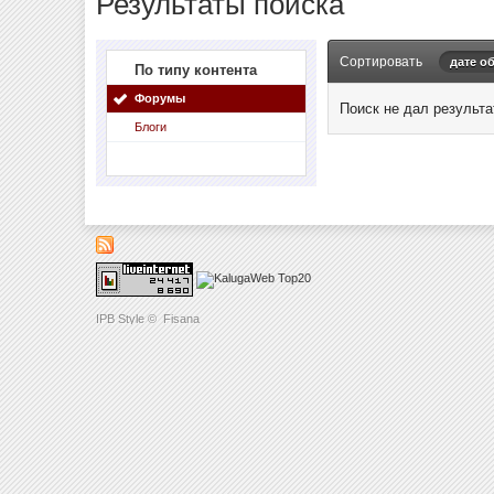
Результаты поиска
Сортировать
дате о
По типу контента
Форумы
Поиск не дал результа
Блоги
IPB Style
©
Fisana