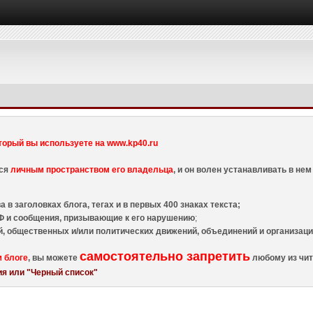
торый вы используете на www.kp40.ru
тся
личным пространством его владельца
, и он волен устанавливать в н
 в заголовках блога, тегах и в первых 400 знаках текста;
 и сообщения, призывающие к его нарушению
;
й, общественных и/или политических движений, объединений и организа
самостоятельно запретить
м блоге
, вы можете
любому из чит
я или "Черный список"