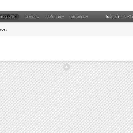
Порядок
бновления
заголовку
сообщениям
просмотрам
по уб
тов.