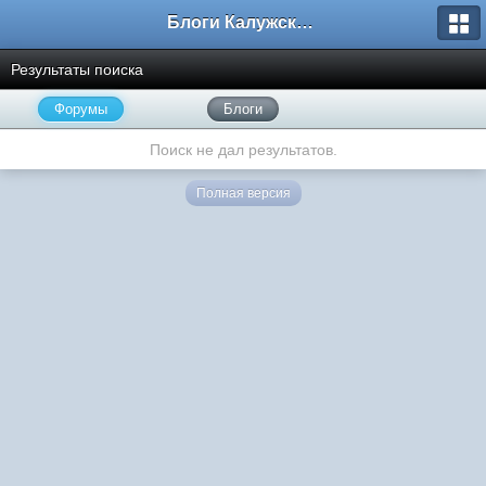
Блоги Калужского перекрестка
Результаты поиска
Форумы
Блоги
Поиск не дал результатов.
Полная версия