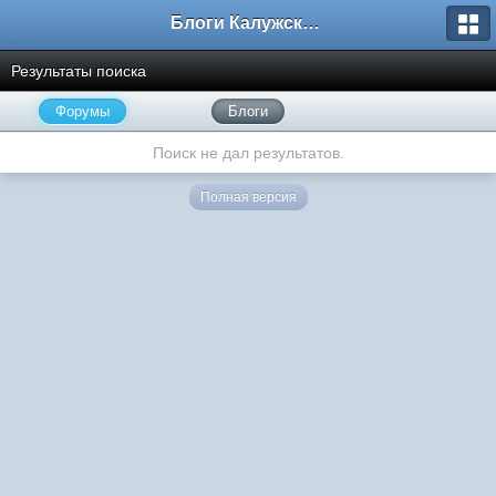
Блоги Калужского перекрестка
Результаты поиска
Форумы
Блоги
Поиск не дал результатов.
Полная версия