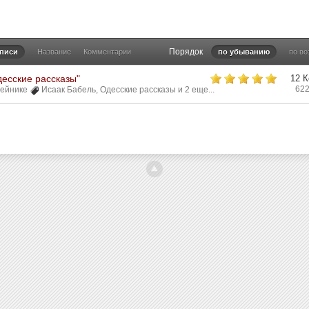
Порядок
аписи
Название
Комментарии
по убыванию
по в
десские рассказы"
12 
62
вейнике
Исаак Бабель
,
Одесские рассказы
и 2 еще...