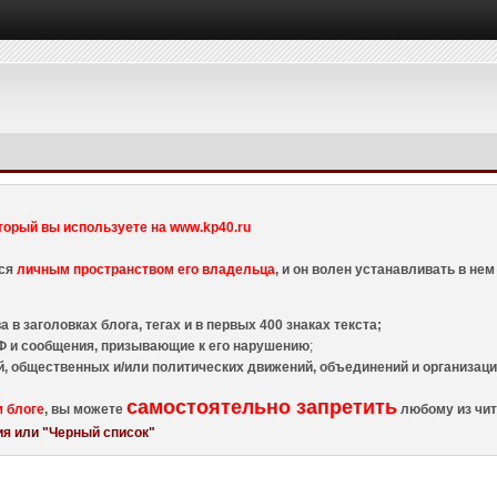
торый вы используете на www.kp40.ru
тся
личным пространством его владельца
, и он волен устанавливать в н
 в заголовках блога, тегах и в первых 400 знаках текста;
 и сообщения, призывающие к его нарушению
;
й, общественных и/или политических движений, объединений и организа
самостоятельно запретить
м блоге
, вы можете
любому из чит
я или "Черный список"