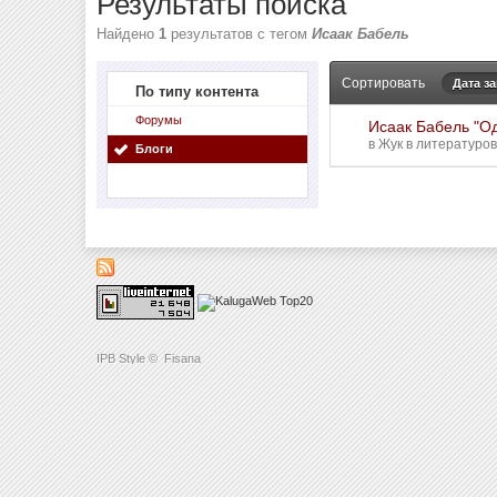
Результаты поиска
Найдено
1
результатов с тегом
Исаак Бабель
Сортировать
Дата з
По типу контента
Форумы
Исаак Бабель "О
в
Жук в литературо
Блоги
IPB Style
©
Fisana