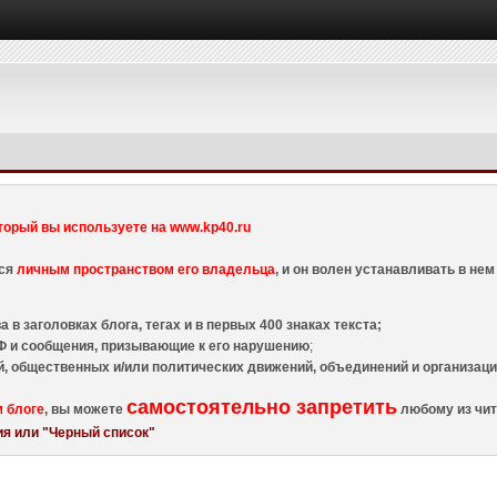
торый вы используете на www.kp40.ru
тся
личным пространством его владельца
, и он волен устанавливать в н
 в заголовках блога, тегах и в первых 400 знаках текста;
 и сообщения, призывающие к его нарушению
;
й, общественных и/или политических движений, объединений и организа
самостоятельно запретить
м блоге
, вы можете
любому из чит
я или "Черный список"