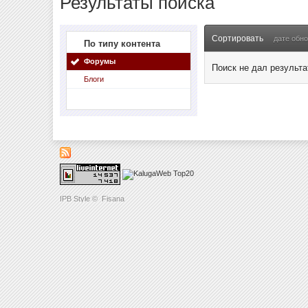
Результаты поиска
Сортировать
дате обн
По типу контента
Форумы
Поиск не дал результа
Блоги
IPB Style
©
Fisana