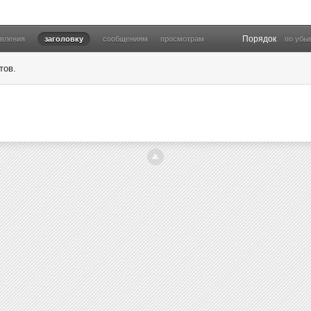
Порядок
овления
заголовку
сообщениям
просмотрам
по убы
тов.