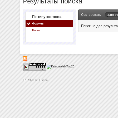
Результаты поиска
Сортировать
дате о
По типу контента
Форумы
Поиск не дал результа
Блоги
IPB Style
©
Fisana