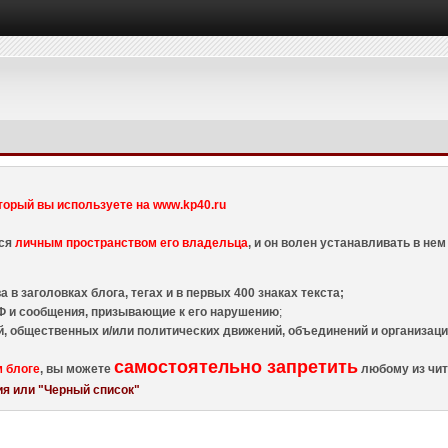
торый вы используете на www.kp40.ru
тся
личным пространством его владельца
, и он волен устанавливать в н
 в заголовках блога, тегах и в первых 400 знаках текста;
 и сообщения, призывающие к его нарушению
;
й, общественных и/или политических движений, объединений и организа
самостоятельно запретить
м блоге
, вы можете
любому из чит
я или "Черный список"