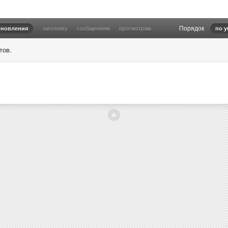
Порядок
бновления
заголовку
сообщениям
просмотрам
по 
тов.