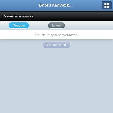
Блоги Калужского перекрестка
Результаты поиска
Форумы
Блоги
Поиск не дал результатов.
Полная версия