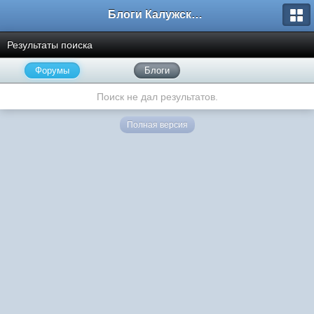
Блоги Калужского перекрестка
Результаты поиска
Форумы
Блоги
Поиск не дал результатов.
Полная версия