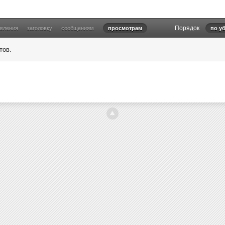
Порядок
овления
заголовку
сообщениям
просмотрам
по у
тов.