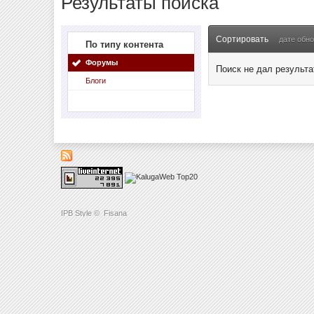
Результаты поиска
Сортировать
дате обн
По типу контента
Форумы
Поиск не дал результа
Блоги
IPB Style
©
Fisana