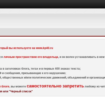
торый вы используете на www.kp40.ru
тся
личным пространством его владельца
, и он волен устанавливать в н
 в заголовках блога, тегах и в первых 400 знаках текста;
 и сообщения, призывающие к его нарушению
;
й, общественных и/или политических движений, объединений и организа
самостоятельно запретить
м блоге
, вы можете
любому из чит
я или "Черный список"