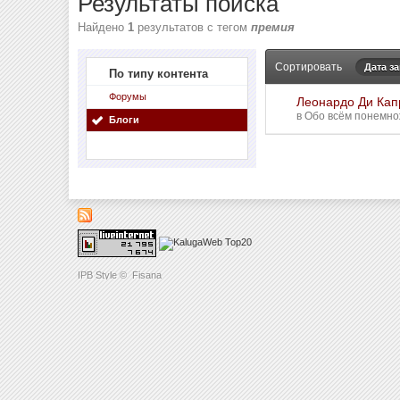
Результаты поиска
Найдено
1
результатов с тегом
премия
Сортировать
Дата з
По типу контента
Форумы
Леонардо Ди Капр
в
Обо всём понемнож
Блоги
IPB Style
©
Fisana