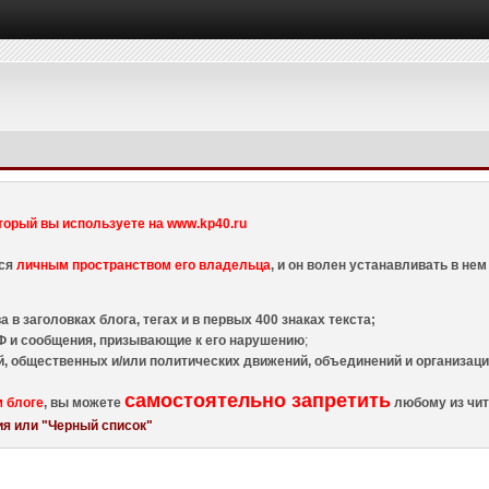
торый вы используете на www.kp40.ru
тся
личным пространством его владельца
, и он волен устанавливать в н
 в заголовках блога, тегах и в первых 400 знаках текста;
 и сообщения, призывающие к его нарушению
;
й, общественных и/или политических движений, объединений и организа
самостоятельно запретить
м блоге
, вы можете
любому из чит
я или "Черный список"