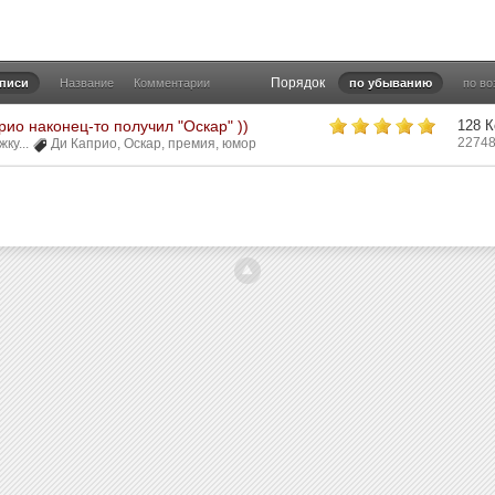
Порядок
аписи
Название
Комментарии
по убыванию
по в
ио наконец-то получил "Оскар" ))
128 
22748
ку...
Ди Каприо
,
Оскар
,
премия
,
юмор