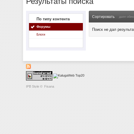
Результаты поиска
Сортировать
дате обн
По типу контента
Форумы
Поиск не дал результа
Блоги
IPB Style
©
Fisana