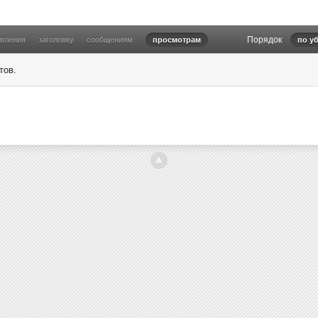
Порядок
овления
заголовку
сообщениям
просмотрам
по у
тов.