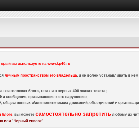
торый вы используете на www.kp40.ru
тся
личным пространством его владельца
, и он волен устанавливать в н
 в заголовках блога, тегах и в первых 400 знаках текста;
 и сообщения, призывающие к его нарушению
;
й, общественных и/или политических движений, объединений и организа
самостоятельно запретить
м блоге
, вы можете
любому из чит
я или "Черный список"