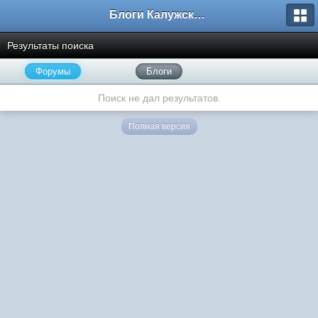
Блоги Калужского перекрестка
Результаты поиска
Форумы
Блоги
Поиск не дал результатов.
Полная версия