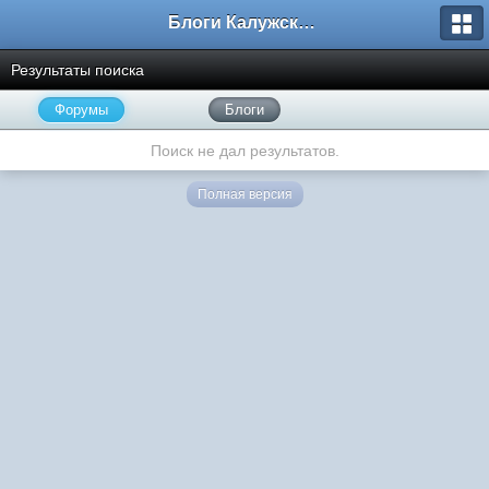
Блоги Калужского перекрестка
Результаты поиска
Форумы
Блоги
Поиск не дал результатов.
Полная версия