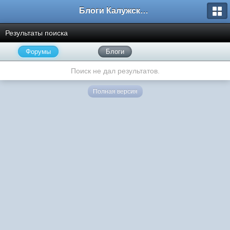
Блоги Калужского перекрестка
Результаты поиска
Форумы
Блоги
Поиск не дал результатов.
Полная версия