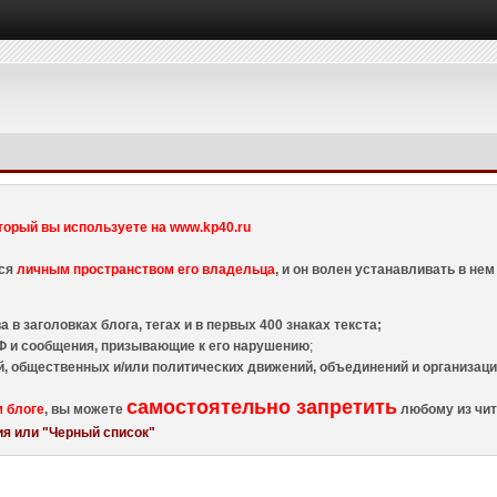
торый вы используете на www.kp40.ru
тся
личным пространством его владельца
, и он волен устанавливать в н
 в заголовках блога, тегах и в первых 400 знаках текста;
 и сообщения, призывающие к его нарушению
;
й, общественных и/или политических движений, объединений и организа
самостоятельно запретить
м блоге
, вы можете
любому из чит
я или "Черный список"