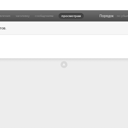
Порядок
овления
заголовку
сообщениям
просмотрам
по убы
тов.