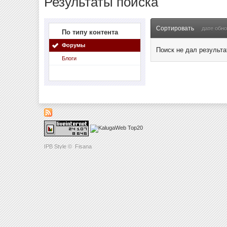
Результаты поиска
Сортировать
дате обн
По типу контента
Форумы
Поиск не дал результа
Блоги
IPB Style
©
Fisana