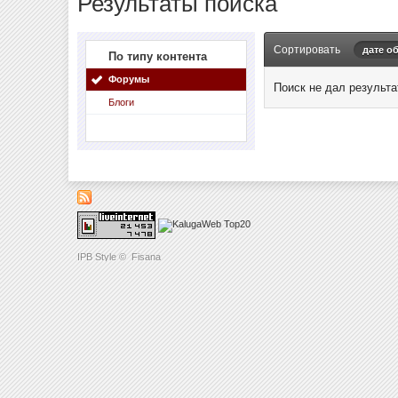
Результаты поиска
Сортировать
дате о
По типу контента
Форумы
Поиск не дал результа
Блоги
IPB Style
©
Fisana