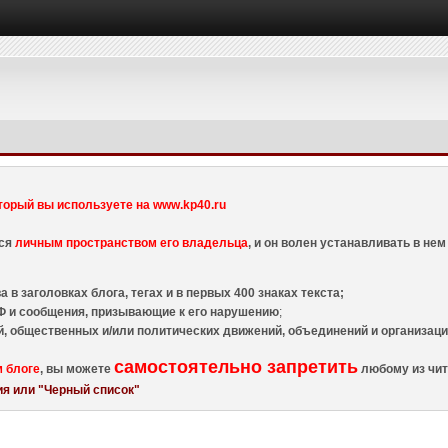
торый вы используете на www.kp40.ru
тся
личным пространством его владельца
, и он волен устанавливать в н
 в заголовках блога, тегах и в первых 400 знаках текста;
 и сообщения, призывающие к его нарушению
;
й, общественных и/или политических движений, объединений и организа
самостоятельно запретить
м блоге
, вы можете
любому из чит
я или "Черный список"