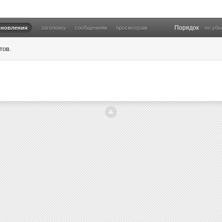
Порядок
бновления
заголовку
сообщениям
просмотрам
по уб
тов.