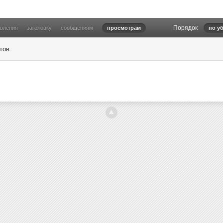
Порядок
овления
заголовку
сообщениям
просмотрам
по у
тов.