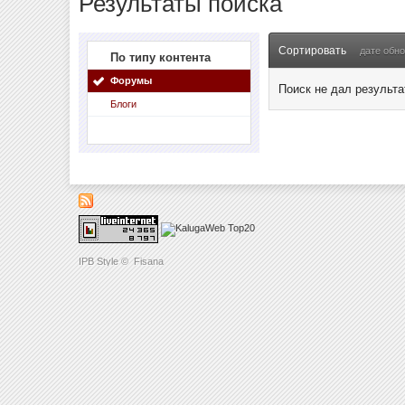
Результаты поиска
Сортировать
дате обн
По типу контента
Форумы
Поиск не дал результа
Блоги
IPB Style
©
Fisana