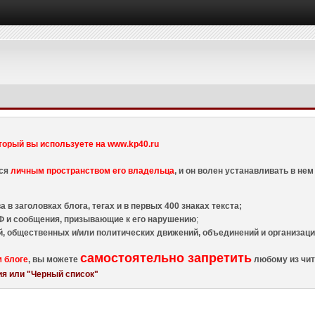
торый вы используете на www.kp40.ru
тся
личным пространством его владельца
, и он волен устанавливать в н
 в заголовках блога, тегах и в первых 400 знаках текста;
 и сообщения, призывающие к его нарушению
;
й, общественных и/или политических движений, объединений и организа
самостоятельно запретить
м блоге
, вы можете
любому из чит
я или "Черный список"