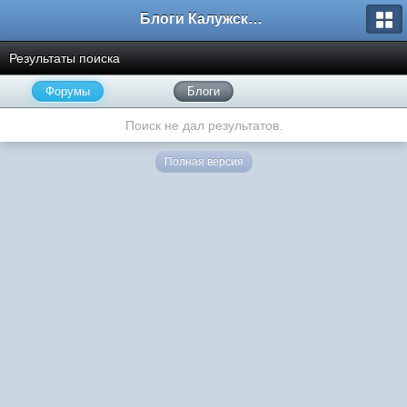
Блоги Калужского перекрестка
Результаты поиска
Форумы
Блоги
Поиск не дал результатов.
Полная версия