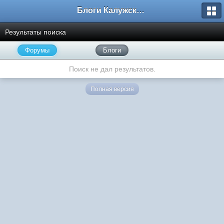
Блоги Калужского перекрестка
Результаты поиска
Форумы
Блоги
Поиск не дал результатов.
Полная версия