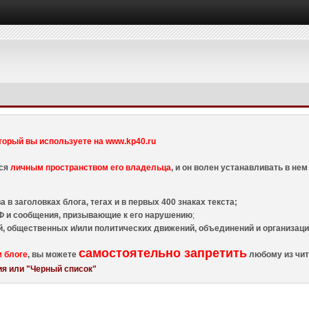
торый вы используете на www.kp40.ru
тся
личным пространством его владельца
, и он волен устанавливать в н
 в заголовках блога, тегах и в первых 400 знаках текста;
 и сообщения, призывающие к его нарушению
;
й, общественных и/или политических движений, объединений и организа
самостоятельно запретить
м блоге
, вы можете
любому из чит
я или "Черный список"