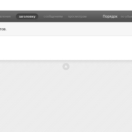
Порядок
овления
заголовку
сообщениям
просмотрам
по убы
тов.