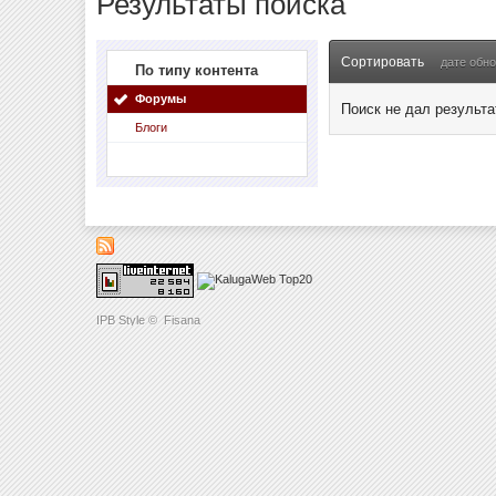
Результаты поиска
Сортировать
дате обн
По типу контента
Форумы
Поиск не дал результа
Блоги
IPB Style
©
Fisana