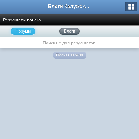
Блоги Калужского перекрестка
Результаты поиска
Форумы
Блоги
Поиск не дал результатов.
Полная версия