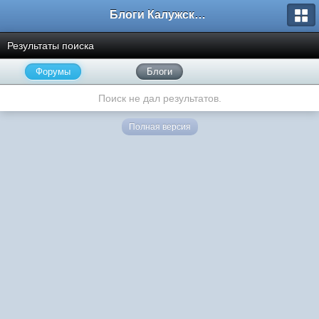
Блоги Калужского перекрестка
Результаты поиска
Форумы
Блоги
Поиск не дал результатов.
Полная версия