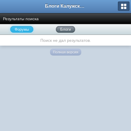
Блоги Калужского перекрестка
Результаты поиска
Форумы
Блоги
Поиск не дал результатов.
Полная версия