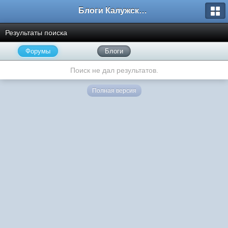
Блоги Калужского перекрестка
Результаты поиска
Форумы
Блоги
Поиск не дал результатов.
Полная версия