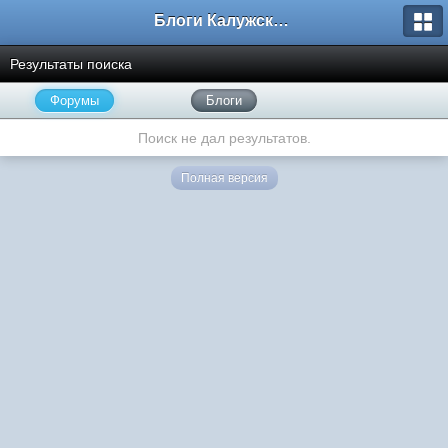
Блоги Калужского перекрестка
Результаты поиска
Форумы
Блоги
Поиск не дал результатов.
Полная версия