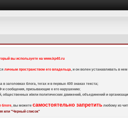
торый вы используете на www.kp40.ru
тся
личным пространством его владельца
, и он волен устанавливать в н
 в заголовках блога, тегах и в первых 400 знаках текста;
 и сообщения, призывающие к его нарушению
;
й, общественных и/или политических движений, объединений и организа
самостоятельно запретить
м блоге
, вы можете
любому из чит
я или "Черный список"