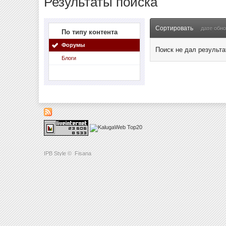
Результаты поиска
Сортировать
дате обн
По типу контента
Форумы
Поиск не дал результа
Блоги
IPB Style
©
Fisana