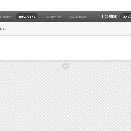
Порядок
овления
заголовку
сообщениям
просмотрам
по у
тов.