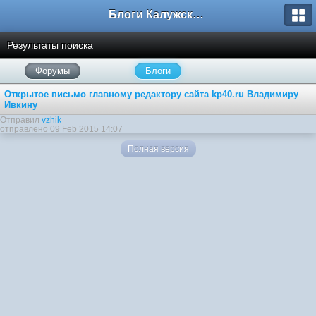
Блоги Калужского перекрестка
Результаты поиска
Форумы
Блоги
Открытое письмо главному редактору сайта kp40.ru Владимиру
Ивкину
Отправил
vzhik
отправлено 09 Feb 2015 14:07
Полная версия